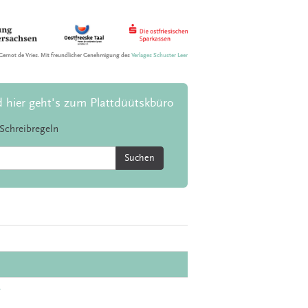
Gernot de Vries. Mit freundlicher Genehmigung des
Verlages Schuster Leer
d hier geht's zum Plattdüütskbüro
Schreibregeln
Suchen
r