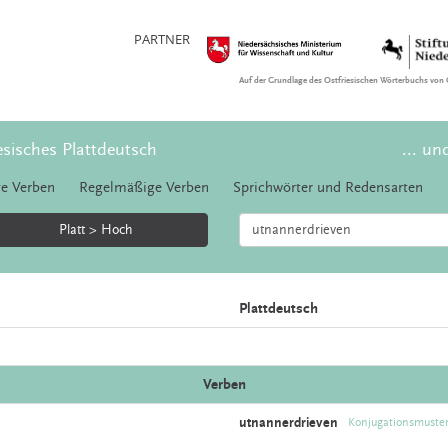
PARTNER
Auf der Grundlage des Ostfriesischen Wörterbuchs von 
esisches Plattdeutsch
... un
e Verben
Regelmäßige Verben
Sprichwörter und Redensarten
Platt > Hoch
Plattdeutsch
Verben
utnannerdrieven
Konjugationsmuste