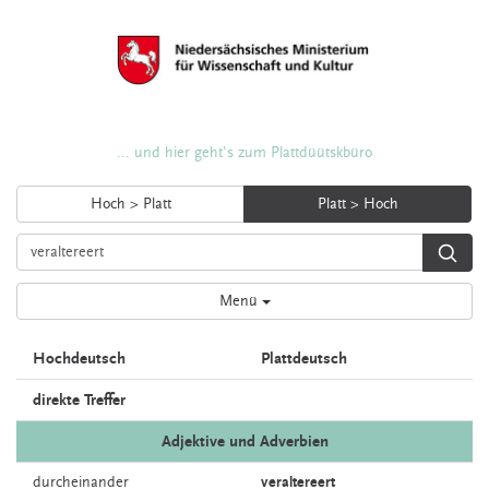
... und hier geht's zum Plattdüütskbüro
Hoch > Platt
Platt > Hoch
Menü
Hochdeutsch
Plattdeutsch
direkte Treffer
Adjektive und Adverbien
durcheinander
veraltereert