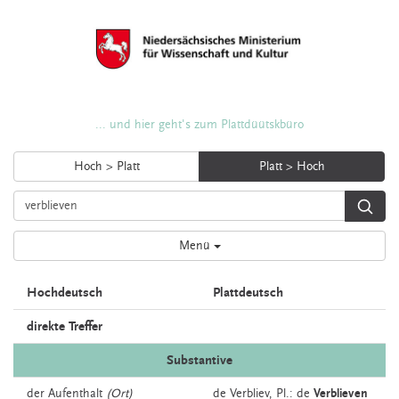
... und hier geht's zum Plattdüütskbüro
Hoch > Platt
Platt > Hoch
Menü
Hochdeutsch
Plattdeutsch
direkte Treffer
Substantive
der
Aufenthalt
(Ort)
de
Verbliev
, Pl.: de
Verblieven