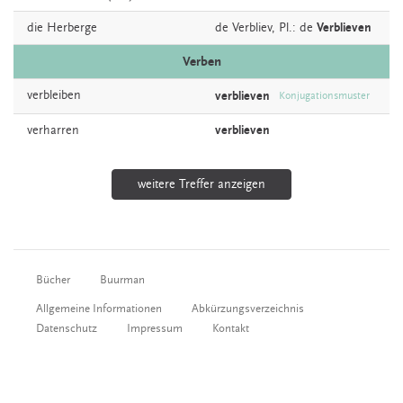
die
Herberge
de
Verbliev
, Pl.: de
Verblieven
Verben
verbleiben
verblieven
Konjugationsmuster
verharren
verblieven
weitere Treffer anzeigen
Bücher
Buurman
Allgemeine Informationen
Abkürzungsverzeichnis
Datenschutz
Impressum
Kontakt