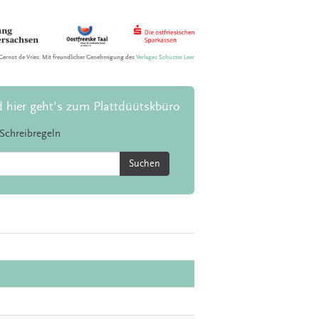
Gernot de Vries. Mit freundlicher Genehmigung des
Verlages Schuster Leer
d hier geht's zum Plattdüütskbüro
Schreibregeln
Suchen