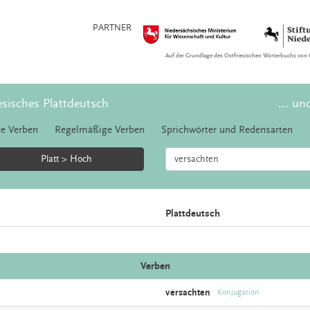
PARTNER
Auf der Grundlage des Ostfriesischen Wörterbuchs von 
esisches Plattdeutsch
... un
e Verben
Regelmäßige Verben
Sprichwörter und Redensarten
Platt > Hoch
Plattdeutsch
Verben
versachten
Konjugation