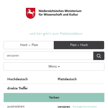
... und hier geht's zum Plattdüütskbüro
Hoch > Platt
Platt > Hoch
Menü
Hochdeutsch
Plattdeutsch
direkte Treffer
Verben
austrocknen
versoren
Konjugationsmuster