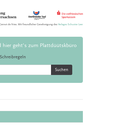
Gernot de Vries. Mit freundlicher Genehmigung des
Verlages Schuster Leer
d hier geht's zum Plattdüütskbüro
Schreibregeln
Suchen