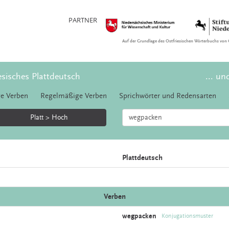
PARTNER
Auf der Grundlage des Ostfriesischen Wörterbuchs von 
esisches Plattdeutsch
... un
e Verben
Regelmäßige Verben
Sprichwörter und Redensarten
Platt > Hoch
Plattdeutsch
Verben
wegpacken
Konjugationsmuster