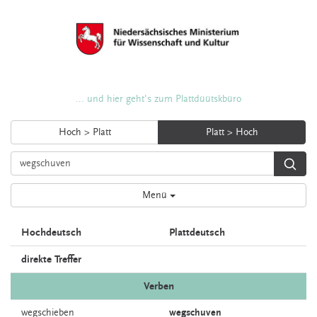
... und hier geht's zum Plattdüütskbüro
Hoch > Platt
Platt > Hoch
Menü
Hochdeutsch
Plattdeutsch
direkte Treffer
Verben
wegschieben
wegschuven