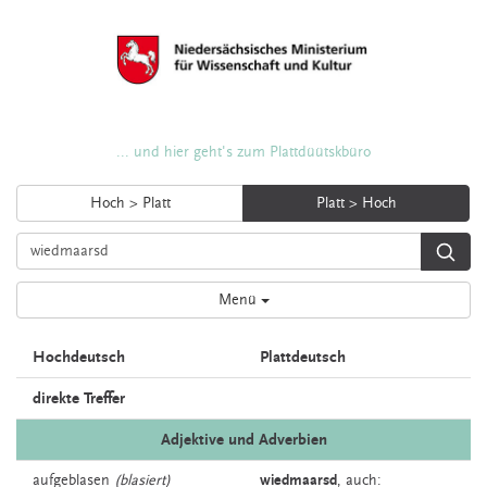
... und hier geht's zum Plattdüütskbüro
Hoch > Platt
Platt > Hoch
Menü
Hochdeutsch
Plattdeutsch
direkte Treffer
Adjektive und Adverbien
aufgeblasen
(blasiert)
wiedmaarsd
,
auch: