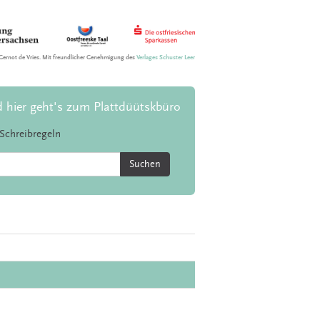
Gernot de Vries. Mit freundlicher Genehmigung des
Verlages Schuster Leer
d hier geht's zum Plattdüütskbüro
Schreibregeln
Suchen