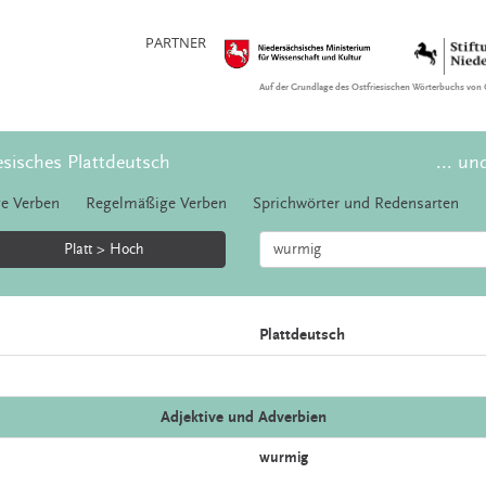
PARTNER
Auf der Grundlage des Ostfriesischen Wörterbuchs von 
esisches Plattdeutsch
... un
e Verben
Regelmäßige Verben
Sprichwörter und Redensarten
Platt > Hoch
Plattdeutsch
Adjektive und Adverbien
wurmig