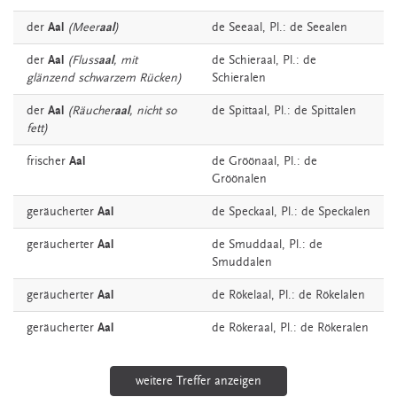
der
Aal
(Meer
aal
)
de
Seeaal
, Pl.: de Seealen
der
Aal
(Fluss
aal
, mit
de
Schieraal
, Pl.: de
glänzend schwarzem Rücken)
Schieralen
der
Aal
(Räucher
aal
, nicht so
de
Spittaal
, Pl.: de Spittalen
fett)
frischer
Aal
de
Gröönaal
, Pl.: de
Gröönalen
geräucherter
Aal
de
Speckaal
, Pl.: de Speckalen
geräucherter
Aal
de
Smuddaal
, Pl.: de
Smuddalen
geräucherter
Aal
de
Rökelaal
, Pl.: de Rökelalen
geräucherter
Aal
de
Rökeraal
, Pl.: de Rökeralen
weitere Treffer anzeigen