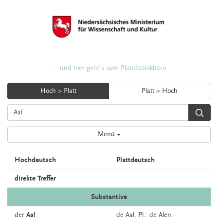
... und hier geht's zum Plattdüütskbüro
Hoch > Platt
Platt > Hoch
Menü
Hochdeutsch
Plattdeutsch
direkte Treffer
Substantive
der
Aal
de
Aal
, Pl.: de Alen