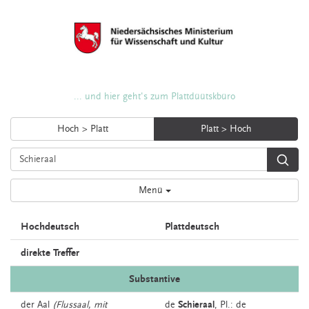
... und hier geht's zum Plattdüütskbüro
Hoch > Platt
Platt > Hoch
Menü
Hochdeutsch
Plattdeutsch
direkte Treffer
Substantive
der
Aal
(Flussaal, mit
de
Schieraal
, Pl.: de