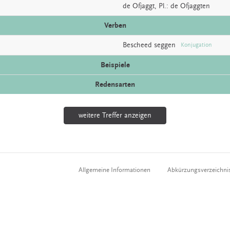
de
Ofjaggt
, Pl.: de Ofjaggten
Verben
Bescheed
seggen
Konjugation
Beispiele
Redensarten
weitere Treffer anzeigen
Allgemeine Informationen
Abkürzungsverzeichni