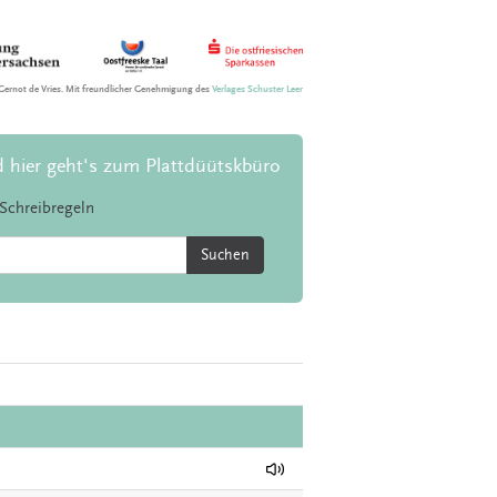
Gernot de Vries. Mit freundlicher Genehmigung des
Verlages Schuster Leer
d hier geht's zum Plattdüütskbüro
Schreibregeln
Suchen