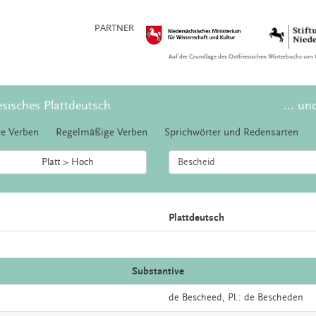
PARTNER
Auf der Grundlage des Ostfriesischen Wörterbuchs von 
esisches Plattdeutsch
... un
e Verben
Regelmäßige Verben
Sprichwörter und Redensarten
Platt > Hoch
Plattdeutsch
Substantive
de
Bescheed
, Pl.: de Bescheden