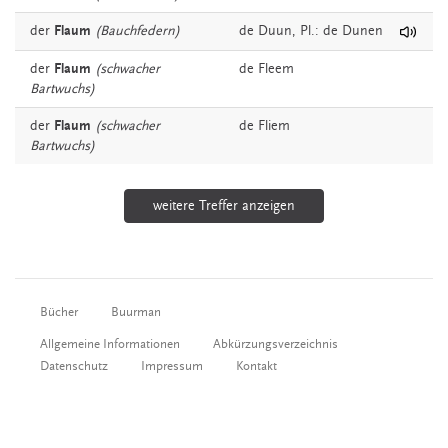
der
Flaum
(Bauchfedern)
de
Duun
, Pl.: de Dunen
der
Flaum
(schwacher
de
Fleem
Bartwuchs)
der
Flaum
(schwacher
de
Fliem
Bartwuchs)
weitere Treffer anzeigen
Bücher
Buurman
Allgemeine Informationen
Abkürzungsverzeichnis
Datenschutz
Impressum
Kontakt