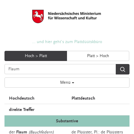
... und hier geht's zum Plattdüütskbüro
Hoch > Platt
Platt > Hoch
Menü
Hochdeutsch
Plattdeutsch
direkte Treffer
Substantive
der
Flaum
(Bauchfedern)
de
Plüüster
, Pl.: de Plüüsters