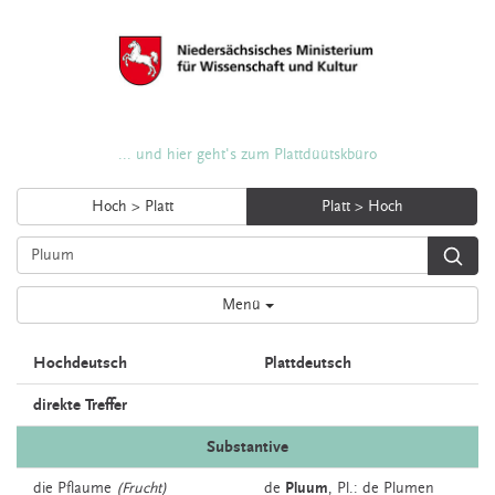
... und hier geht's zum Plattdüütskbüro
Hoch > Platt
Platt > Hoch
Menü
Hochdeutsch
Plattdeutsch
direkte Treffer
Substantive
die
Pflaume
(Frucht)
de
Pluum
, Pl.: de Plumen