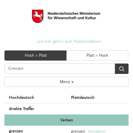
... und hier geht's zum Plattdüütskbüro
Hoch > Platt
Platt > Hoch
Menü
Hochdeutsch
Plattdeutsch
direkte Treffer
Verben
grenzen
grenzen
Konjugation