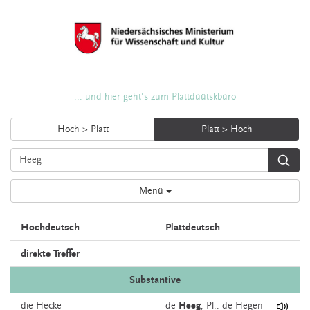
... und hier geht's zum Plattdüütskbüro
Hoch > Platt
Platt > Hoch
Menü
Hochdeutsch
Plattdeutsch
direkte Treffer
Substantive
die
Hecke
de
Heeg
, Pl.: de Hegen