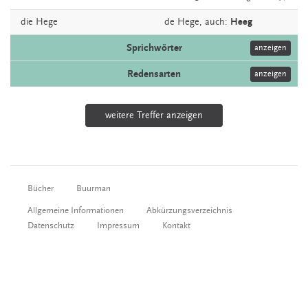
die
Hege
de
Hege,
auch:
Heeg
Sprichwörter
anzeigen
Redensarten
anzeigen
weitere Treffer anzeigen
Bücher
Buurman
Allgemeine Informationen
Abkürzungsverzeichnis
Datenschutz
Impressum
Kontakt