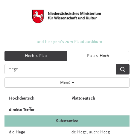
... und hier geht's zum Plattdüütskbüro
Hoch > Platt
Platt > Hoch
Menü
Hochdeutsch
Plattdeutsch
direkte Treffer
Substantive
die
Hege
de
Hege,
auch:
Heeg