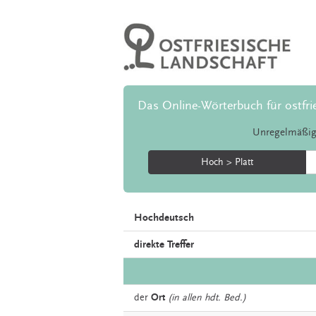
Das Online-Wörterbuch für ostfri
Unregelmäßig
Hoch > Platt
Hochdeutsch
direkte Treffer
der
Ort
(in allen hdt. Bed.)