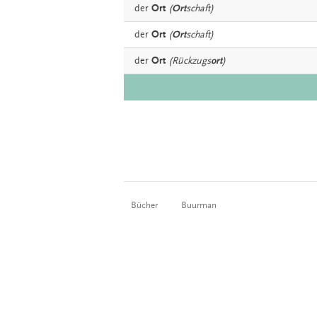
der
Ort
(
Ort
schaft)
der
Ort
(
Ort
schaft)
der
Ort
(Rückzugs
ort
)
Bücher
Buurman