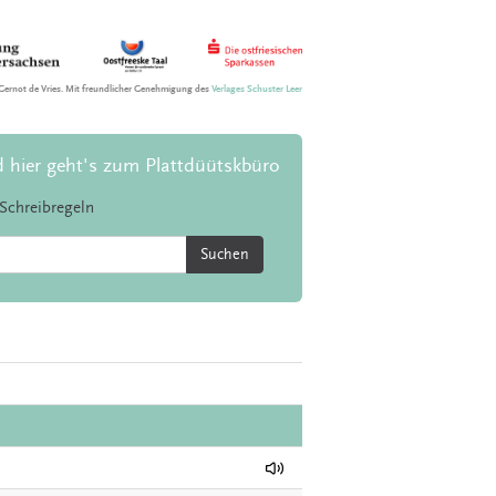
Gernot de Vries. Mit freundlicher Genehmigung des
Verlages Schuster Leer
d hier geht's zum Plattdüütskbüro
Schreibregeln
Suchen