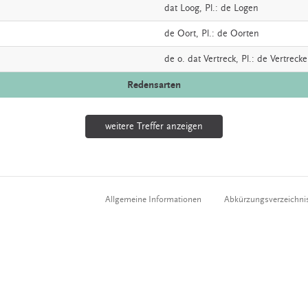
dat
Loog
, Pl.: de Logen
de
Oort
, Pl.: de Oorten
de o. dat
Vertreck
, Pl.: de Vertreck
Redensarten
weitere Treffer anzeigen
Allgemeine Informationen
Abkürzungsverzeichni