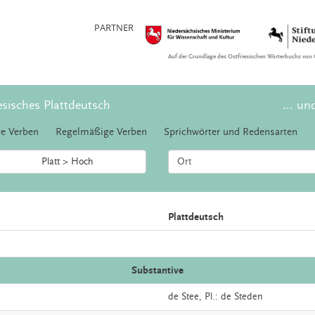
PARTNER
Auf der Grundlage des Ostfriesischen Wörterbuchs von 
esisches Plattdeutsch
... un
e Verben
Regelmäßige Verben
Sprichwörter und Redensarten
Platt > Hoch
Plattdeutsch
Substantive
de
Stee
, Pl.: de Steden