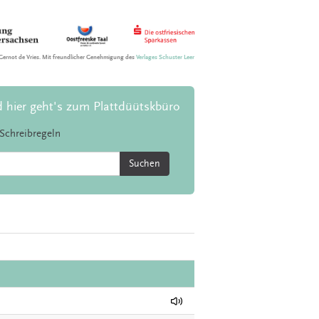
Gernot de Vries. Mit freundlicher Genehmigung des
Verlages Schuster Leer
d hier geht's zum Plattdüütskbüro
Schreibregeln
Suchen