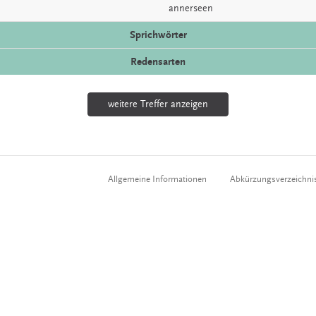
annerseen
Sprichwörter
Redensarten
weitere Treffer anzeigen
Allgemeine Informationen
Abkürzungsverzeichni