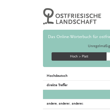
Das Online-Wörterbuch für ostfri
Unregelmäßig
Hoch > Platt
Hochdeutsch
direkte Treffer
andere
,
andere
r,
andere
s