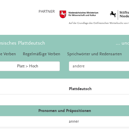
PARTNER
Auf der Grundlage des Ostfriesischen Wörterbuchs von 
esisches Plattdeutsch
... un
e Verben
Regelmäßige Verben
Sprichwörter und Redensarten
Platt > Hoch
Plattdeutsch
Pronomen und Präpositionen
anner