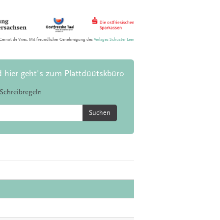
Gernot de Vries. Mit freundlicher Genehmigung des
Verlages Schuster Leer
d hier geht's zum Plattdüütskbüro
Schreibregeln
Suchen