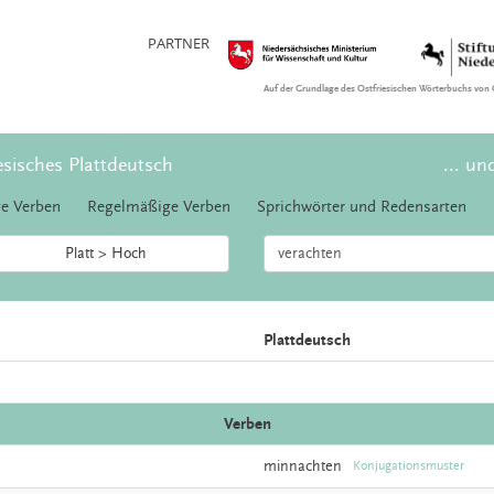
PARTNER
Auf der Grundlage des Ostfriesischen Wörterbuchs von 
esisches Plattdeutsch
... un
e Verben
Regelmäßige Verben
Sprichwörter und Redensarten
Platt > Hoch
Plattdeutsch
Verben
minnachten
Konjugationsmuster