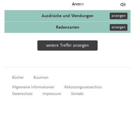
Arvt
en
Ausdrücke und Wendungen
anzeigen
Redensarten
anzeigen
weitere Treffer anzeigen
Bücher
Buurman
Allgemeine Informationen
Abkürzungsverzeichnis
Datenschutz
Impressum
Kontakt