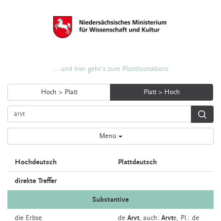
... und hier geht's zum Plattdüütskbüro
Hoch > Platt
Platt > Hoch
Menü
Hochdeutsch
Plattdeutsch
direkte Treffer
Substantive
die
Erbse
de
Arvt
,
auch:
Arvt
e
, Pl.: de