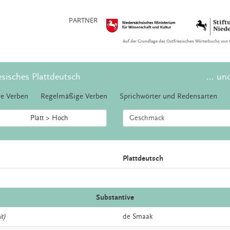
PARTNER
Auf der Grundlage des Ostfriesischen Wörterbuchs von 
esisches Plattdeutsch
... un
e Verben
Regelmäßige Verben
Sprichwörter und Redensarten
Platt > Hoch
Plattdeutsch
Substantive
t)
de
Smaak