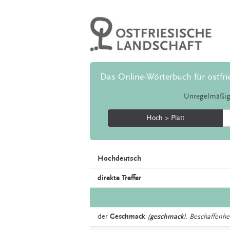
Das Online-Wörterbuch für ostfri
Unregelmäßig
Hoch > Platt
Hochdeutsch
direkte Treffer
der
Geschmack
(
geschmack
l. Beschaffenhei