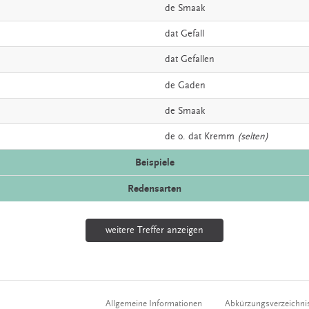
de
Smaak
dat
Gefall
dat
Gefallen
de
Gaden
de
Smaak
de o. dat
Kremm
(selten)
Beispiele
Redensarten
weitere Treffer anzeigen
Allgemeine Informationen
Abkürzungsverzeichni