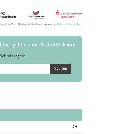
Gernot de Vries. Mit freundlicher Genehmigung des
Verlages Schuster Leer
d hier geht's zum Plattdüütskbüro
Schreibregeln
Suchen