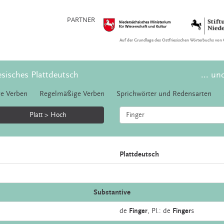
PARTNER
Auf der Grundlage des Ostfriesischen Wörterbuchs von 
esisches Plattdeutsch
... un
e Verben
Regelmäßige Verben
Sprichwörter und Redensarten
Platt > Hoch
Plattdeutsch
Substantive
de
Finger
, Pl.: de
Finger
s