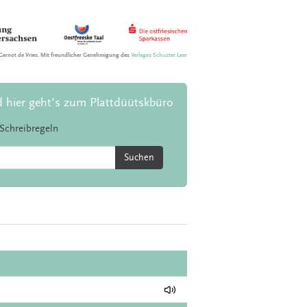
Gernot de Vries. Mit freundlicher Genehmigung des
Verlages Schuster Leer
d hier geht's zum Plattdüütskbüro
Schreibregeln
Suchen