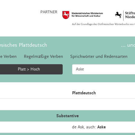
PARTNER
Auf der Grundlage des Ostfriesischen Wörterbuchs von 
esisches Plattdeutsch
... un
e Verben
Regelmäßige Verben
Sprichwörter und Redensarten
Platt > Hoch
Plattdeutsch
Substantive
de
Ask,
auch:
Aske