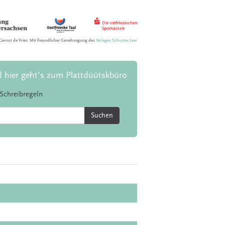
Gernot de Vries. Mit freundlicher Genehmigung des
Verlages Schuster Leer
d hier geht's zum Plattdüütskbüro
Schreibregeln
Suchen