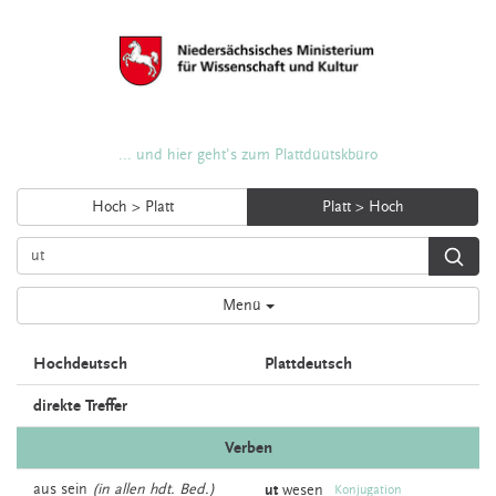
... und hier geht's zum Plattdüütskbüro
Hoch > Platt
Platt > Hoch
Menü
Hochdeutsch
Plattdeutsch
direkte Treffer
Verben
aus
sein
(in allen hdt. Bed.)
ut
wesen
Konjugation