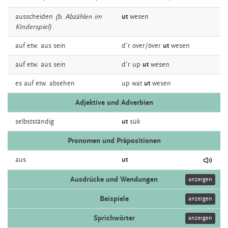
ausscheiden
(b. Abzählen im
ut
wesen
Kinderspiel)
auf
etw.
aus
sein
d'r
over/över
ut
wesen
auf
etw.
aus
sein
d'r
up
ut
wesen
es auf etw.
absehen
up wat
ut
wesen
Adjektive und Adverbien
selbstständig
ut
sük
Pronomen und Präpositionen
aus
ut
Ausdrücke und Wendungen
anzeigen
Beispiele
anzeigen
Sprichwörter
anzeigen