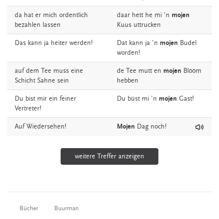
da
hat
er
mich
ordentlich
daar
hett
he
mi
'n
mojen
bezahlen
lassen
Kuus
uttrucken
Das
kann
ja
heiter
werden!
Dat
kann
ja
’n
mojen
Budel
worden!
auf
dem
Tee
muss
eine
de
Tee
mutt
en
mojen
Blööm
Schicht
Sahne
sein
hebben
Du
bist
mir
ein
feiner
Du
büst
mi
’n
mojen
Gast!
Vertreter!
Auf
Wiedersehen!
Mojen
Dag
noch!
weitere Treffer anzeigen
Bücher
Buurman