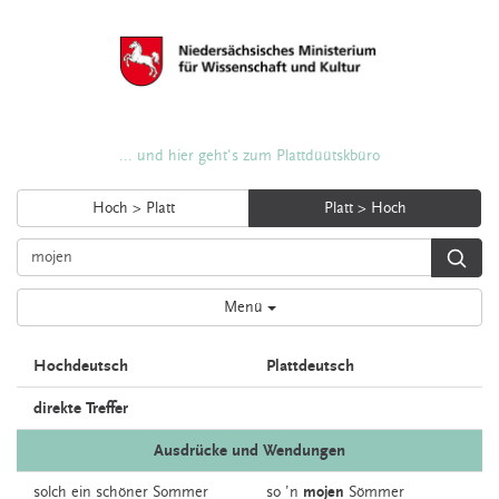
... und hier geht's zum Plattdüütskbüro
Hoch > Platt
Platt > Hoch
Menü
Hochdeutsch
Plattdeutsch
direkte Treffer
Ausdrücke und Wendungen
solch
ein
schöner
Sommer
so
’n
mojen
Sömmer