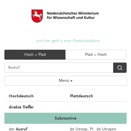
... und hier geht's zum Plattdüütskbüro
Hoch > Platt
Platt > Hoch
Menü
Hochdeutsch
Plattdeutsch
direkte Treffer
Substantive
der
Ausruf
de
Utroop
, Pl.: de Utropen