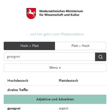
... und hier geht's zum Plattdüütskbüro
Hoch > Platt
Platt > Hoch
Menü
Hochdeutsch
Plattdeutsch
direkte Treffer
Adjektive und Adverbien
gesegnet
segent