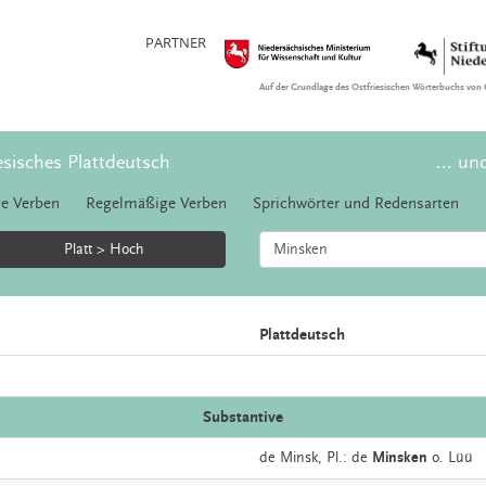
PARTNER
Auf der Grundlage des Ostfriesischen Wörterbuchs von 
esisches Plattdeutsch
... un
e Verben
Regelmäßige Verben
Sprichwörter und Redensarten
Platt > Hoch
Plattdeutsch
Substantive
de
Minsk
, Pl.: de
Minsken
o. Lüü