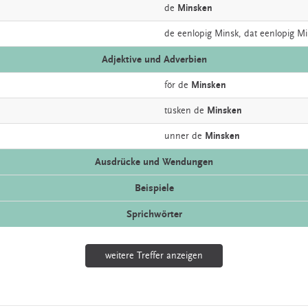
de
Minsken
de eenlopig
Minsk,
dat eenlopig Mi
Adjektive und Adverbien
för de
Minsken
tüsken de
Minsken
unner de
Minsken
Ausdrücke und Wendungen
Beispiele
Sprichwörter
weitere Treffer anzeigen