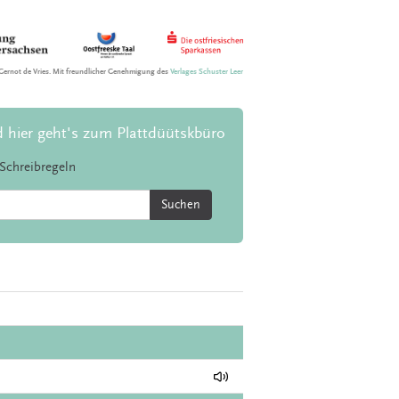
Gernot de Vries. Mit freundlicher Genehmigung des
Verlages Schuster Leer
d hier geht's zum Plattdüütskbüro
Schreibregeln
Suchen