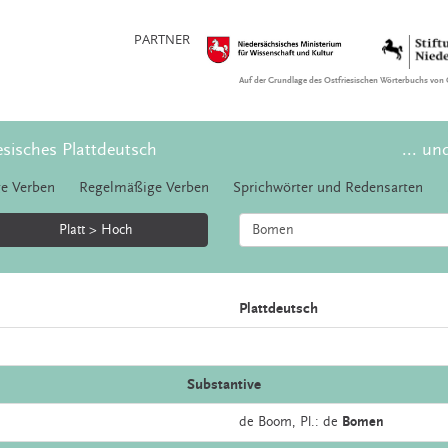
PARTNER
Auf der Grundlage des Ostfriesischen Wörterbuchs von 
esisches Plattdeutsch
... un
e Verben
Regelmäßige Verben
Sprichwörter und Redensarten
Platt > Hoch
Plattdeutsch
Substantive
de
Boom
, Pl.: de
Bomen