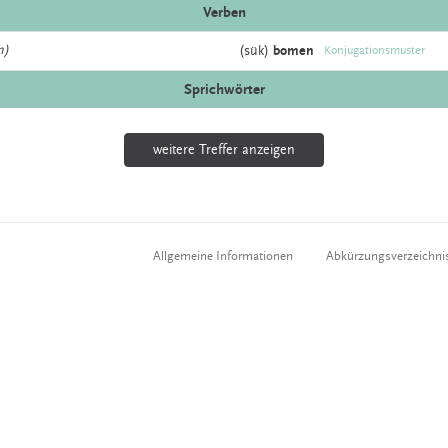
Verben
n)
(sük)
bomen
Konjugationsmuster
Sprichwörter
weitere Treffer anzeigen
Allgemeine Informationen
Abkürzungsverzeichni