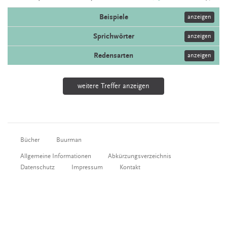
Beispiele
anzeigen
Sprichwörter
anzeigen
Redensarten
anzeigen
weitere Treffer anzeigen
Bücher
Buurman
Allgemeine Informationen
Abkürzungsverzeichnis
Datenschutz
Impressum
Kontakt