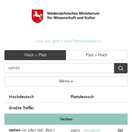
... und hier geht's zum Plattdüütskbüro
Hoch > Platt
Platt > Hoch
Menü
Hochdeutsch
Plattdeutsch
direkte Treffer
Verben
stehen
(in allen hdt. Bed.)
stahn
Konjugation