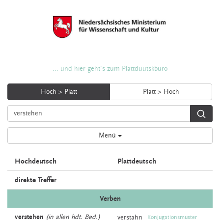
... und hier geht's zum Plattdüütskbüro
Hoch > Platt
Platt > Hoch
Menü
Hochdeutsch
Plattdeutsch
direkte Treffer
Verben
verstehen
(in allen hdt. Bed.)
verstahn
Konjugationsmuster