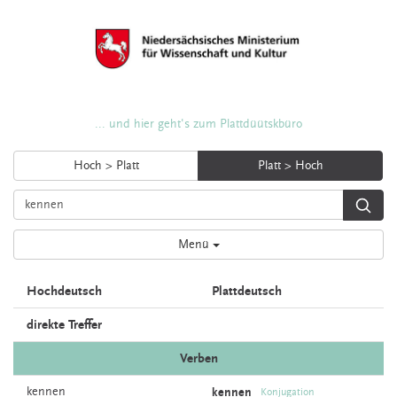
... und hier geht's zum Plattdüütskbüro
Hoch > Platt
Platt > Hoch
Menü
Hochdeutsch
Plattdeutsch
direkte Treffer
Verben
kennen
kennen
Konjugation