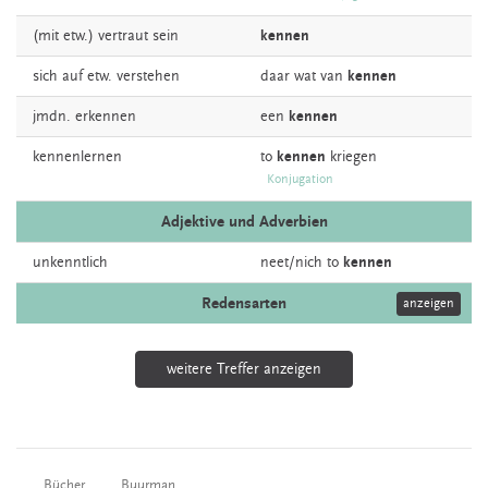
(mit etw.)
vertraut
sein
kennen
sich auf etw.
verstehen
daar wat van
kennen
jmdn.
erkennen
een
kennen
kennenlernen
to
kennen
kriegen
Konjugation
Adjektive und Adverbien
unkenntlich
neet/nich to
kennen
Redensarten
anzeigen
weitere Treffer anzeigen
Bücher
Buurman