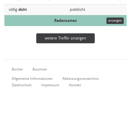
völlig
dicht
pottdicht
Redensarten
anzeigen
weitere Treffer anzeigen
Bücher
Buurman
Allgemeine Informationen
Abkürzungsverzeichnis
Datenschutz
Impressum
Kontakt