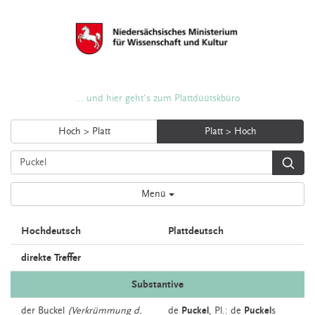
... und hier geht's zum Plattdüütskbüro
Hoch > Platt
Platt > Hoch
Menü
Hochdeutsch
Plattdeutsch
direkte Treffer
Substantive
der
Buckel
(Verkrümmung d.
de
Puckel
, Pl.: de
Puckel
s