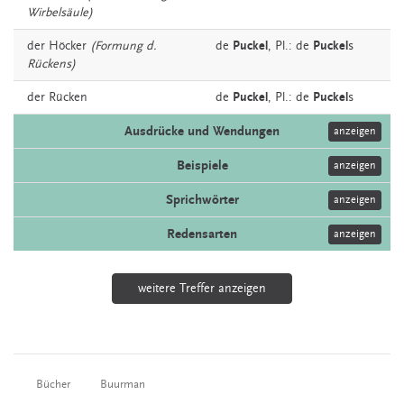
Wirbelsäule)
der
Höcker
(Formung d.
de
Puckel
, Pl.: de
Puckel
s
Rückens)
der
Rücken
de
Puckel
, Pl.: de
Puckel
s
Ausdrücke und Wendungen
anzeigen
Beispiele
anzeigen
Sprichwörter
anzeigen
Redensarten
anzeigen
weitere Treffer anzeigen
Bücher
Buurman