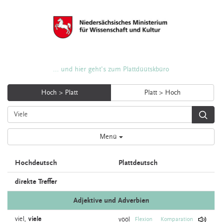
... und hier geht's zum Plattdüütskbüro
Hoch > Platt
Platt > Hoch
Menü
Hochdeutsch
Plattdeutsch
direkte Treffer
Adjektive und Adverbien
viel,
viele
vööl
Flexion
Komparation