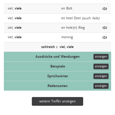
viel,
viele
en
Bült
viel,
viele
en heel
Deel
(auch: hele)
viel,
viele
en hele(n)
Rieg
viel,
viele
mennig
zahlreich
s.
viel, viele
Ausdrücke und Wendungen
anzeigen
Beispiele
anzeigen
Sprichwörter
anzeigen
Redensarten
anzeigen
weitere Treffer anzeigen