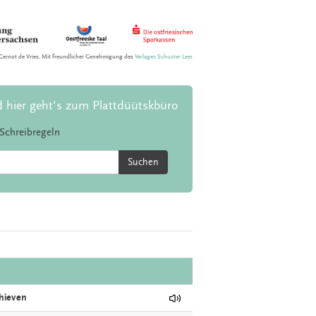
Gernot de Vries. Mit freundlicher Genehmigung des
Verlages Schuster Leer
d hier geht's zum Plattdüütskbüro
Schreibregeln
Suchen
hieven