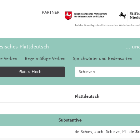
PARTNER
Auf der Grundlage des Ostfriesischen Wörterbuchs von 
esisches Plattdeutsch
... un
e Verben
Regelmäßige Verben
Sprichwörter und Redensarten
Platt > Hoch
Plattdeutsch
Substantive
de
Schiev,
auch:
Schieve
, Pl.: de
Sc