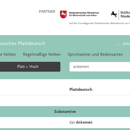
PARTNER
Auf der Grundlage des Ostfriesischen Wörterbuchs von 
esisches Plattdeutsch
... un
e Verben
Regelmäßige Verben
Sprichwörter und Redensarten
Platt > Hoch
Plattdeutsch
Substantive
dat
Ankomen