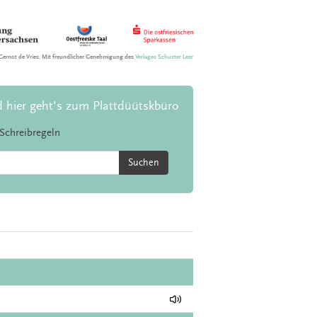
Gernot de Vries. Mit freundlicher Genehmigung des
Verlages Schuster Leer
d hier geht's zum Plattdüütskbüro
Schreibregeln
Suchen