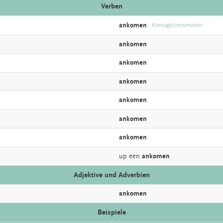
Verben
ankomen
Konjugationsmuster
ankomen
ankomen
ankomen
ankomen
ankomen
ankomen
up een
ankomen
Adjektive und Adverbien
ankomen
Beispiele