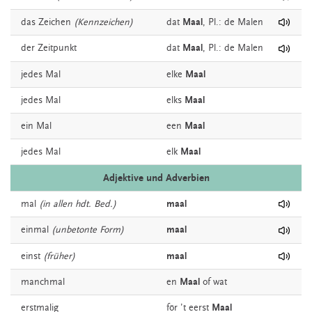
das
Zeichen
(Kennzeichen)
dat
Maal
, Pl.: de Malen
der
Zeitpunkt
dat
Maal
, Pl.: de Malen
jedes
Mal
elke
Maal
jedes
Mal
elks
Maal
ein
Mal
een
Maal
jedes
Mal
elk
Maal
Adjektive und Adverbien
mal
(in allen hdt. Bed.)
maal
einmal
(unbetonte Form)
maal
einst
(früher)
maal
manchmal
en
Maal
of wat
erstmalig
för ’t
eerst
Maal