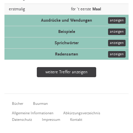
erstmalig
för ’t
eerste
Maal
Ausdrücke und Wendungen
anzeigen
Beispiele
anzeigen
Sprichwörter
anzeigen
Redensarten
anzeigen
weitere Treffer anzeigen
Bücher
Buurman
Allgemeine Informationen
Abkürzungsverzeichnis
Datenschutz
Impressum
Kontakt