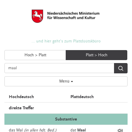
... und hier geht's zum Plattdüütskbüro
Hoch > Platt
Platt > Hoch
Menü
Hochdeutsch
Plattdeutsch
direkte Treffer
Substantive
das
Mal
(in allen hdt. Bed.)
dat
Maal