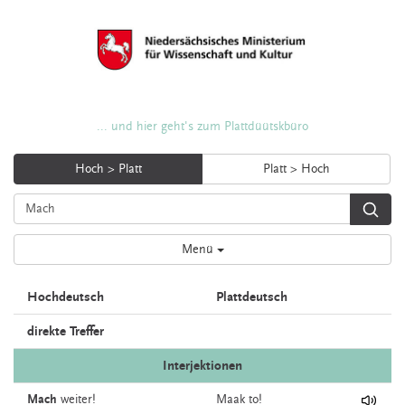
... und hier geht's zum Plattdüütskbüro
Hoch > Platt
Platt > Hoch
Menü
Hochdeutsch
Plattdeutsch
direkte Treffer
Interjektionen
Mach
weiter!
Maak
to!