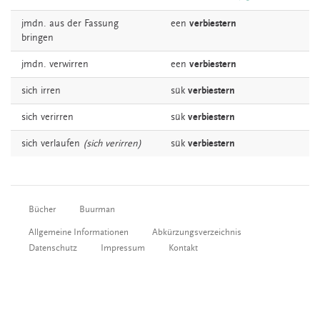
jmdn. aus der
Fassung
een
verbiestern
bringen
jmdn.
verwirren
een
verbiestern
sich
irren
sük
verbiestern
sich
verirren
sük
verbiestern
sich
verlaufen
(sich verirren)
sük
verbiestern
Bücher
Buurman
Allgemeine Informationen
Abkürzungsverzeichnis
Datenschutz
Impressum
Kontakt