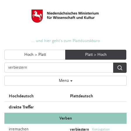
... und hier geht's zum Plattdüütskbüro
Hoch > Platt
Platt > Hoch
Menü
Hochdeutsch
Plattdeutsch
direkte Treffer
Verben
irremachen
verbiestern
Konjugation