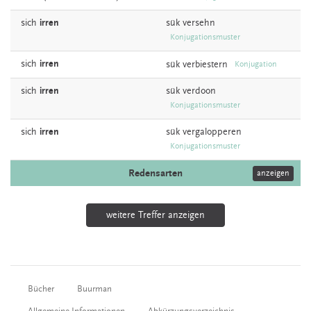
sich
irren
sük
versehn
Konjugationsmuster
sich
irren
sük
verbiestern
Konjugation
sich
irren
sük
verdoon
Konjugationsmuster
sich
irren
sük
vergalopperen
Konjugationsmuster
Redensarten
anzeigen
weitere Treffer anzeigen
Bücher
Buurman