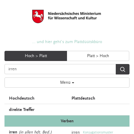
... und hier geht's zum Plattdüütskbüro
Hoch > Platt
Platt > Hoch
Menü
Hochdeutsch
Plattdeutsch
direkte Treffer
Verben
irren
(in allen hdt. Bed.)
irren
Konjugationsmuster