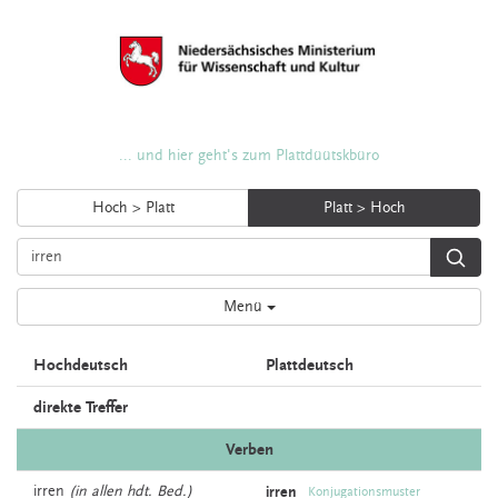
... und hier geht's zum Plattdüütskbüro
Hoch > Platt
Platt > Hoch
Menü
Hochdeutsch
Plattdeutsch
direkte Treffer
Verben
irren
(in allen hdt. Bed.)
irren
Konjugationsmuster