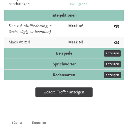
beschäftigen
Konjugation
Interjektionen
Sieh
zu!
(Aufforderung, e.
Maak
to!
Sache zügig zu beenden)
Mach
weiter!
Maak
to!
Beispiele
anzeigen
Sprichwörter
anzeigen
Redensarten
anzeigen
weitere Treffer anzeigen
Bücher
Buurman