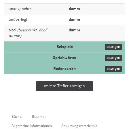
unangenehm
dumm
unüberlegt
dumm
blöd
(beschränkt, doof,
dumm
dumm)
Beispiele
anzeigen
Sprichwörter
anzeigen
Redensarten
anzeigen
weitere Treffer anzeigen
Bücher
Buurman
Allgemeine Informationen
Abkürzungsverzeichnis