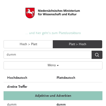
... und hier geht's zum Plattdüütskbüro
Hoch > Platt
Platt > Hoch
Menü
Hochdeutsch
Plattdeutsch
direkte Treffer
Adjektive und Adverbien
dumm
dumm