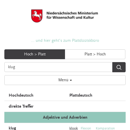
... und hier geht's zum Plattdüütskbüro
Hoch > Platt
Platt > Hoch
Menü
Hochdeutsch
Plattdeutsch
direkte Treffer
Adjektive und Adverbien
klug
klook
Flexion
Komparation