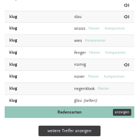
klug
slau
klug
snüüs
Flexion
Komparation
klug
wies
Komparation
klug
fenger
Flexion
Komparation
klug
nümig
klug
nüver
Flexion
Komparation
klug
negenklook
Flexion
klug
glau
(selten)
Redensarten
anzeigen
weitere Treffer anzeigen