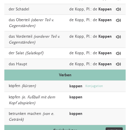
der
Schädel
de
Kopp
, Pl.: de
Koppen
das
Oberteil
(oberer Teil v.
de
Kopp
, Pl.: de
Koppen
Gegenständen)
das
Vorderteil
(vorderer Teil v.
de
Kopp
, Pl.: de
Koppen
Gegenständen)
der
Salat
(Salatkopf)
de
Kopp
, Pl.: de
Koppen
das
Haupt
de
Kopp
, Pl.: de
Koppen
Verben
köpfen
(kürzen)
koppen
Konjugation
köpfen
(e. Fußball mit dem
koppen
Kopf abspielen)
betrunken
machen
(von e.
koppen
Getränk)