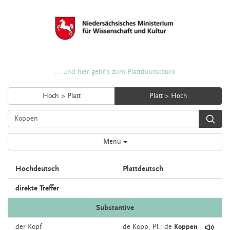
... und hier geht's zum Plattdüütskbüro
Hoch > Platt
Platt > Hoch
Menü
Hochdeutsch
Plattdeutsch
direkte Treffer
Substantive
der
Kopf
de
Kopp
, Pl.: de
Koppen