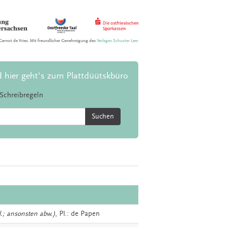
Gernot de Vries. Mit freundlicher Genehmigung des
Verlages Schuster Leer
d hier geht's zum Plattdüütskbüro
Schreibregeln
Suchen
sl.; ansonsten abw.)
, Pl.: de Papen