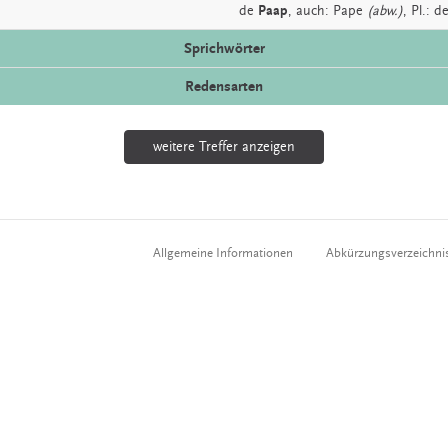
de
Paap
,
auch:
Pape
(abw.)
, Pl.: 
Sprichwörter
Redensarten
weitere Treffer anzeigen
Allgemeine Informationen
Abkürzungsverzeichni