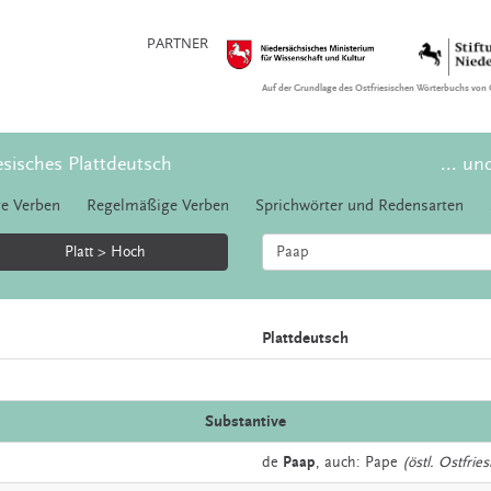
PARTNER
Auf der Grundlage des Ostfriesischen Wörterbuchs von 
esisches Plattdeutsch
... un
e Verben
Regelmäßige Verben
Sprichwörter und Redensarten
Platt > Hoch
Plattdeutsch
Substantive
de
Paap
,
auch:
Pape
(östl. Ostfrie