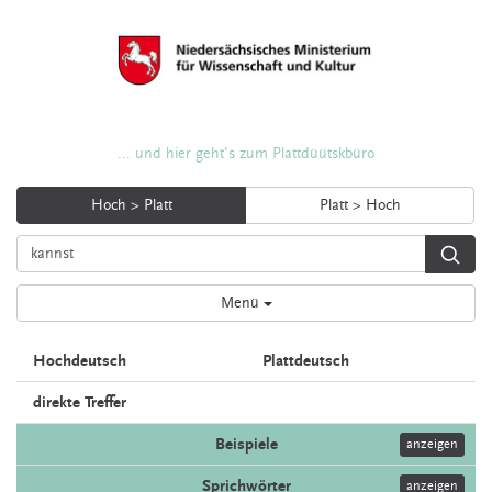
... und hier geht's zum Plattdüütskbüro
Hoch > Platt
Platt > Hoch
Menü
Hochdeutsch
Plattdeutsch
direkte Treffer
Beispiele
anzeigen
Sprichwörter
anzeigen