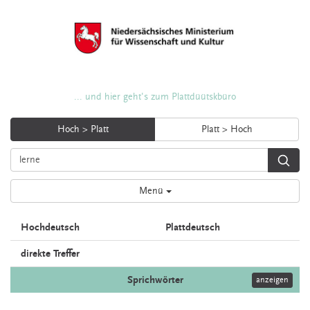
... und hier geht's zum Plattdüütskbüro
Hoch > Platt
Platt > Hoch
Menü
Hochdeutsch
Plattdeutsch
direkte Treffer
Sprichwörter
anzeigen